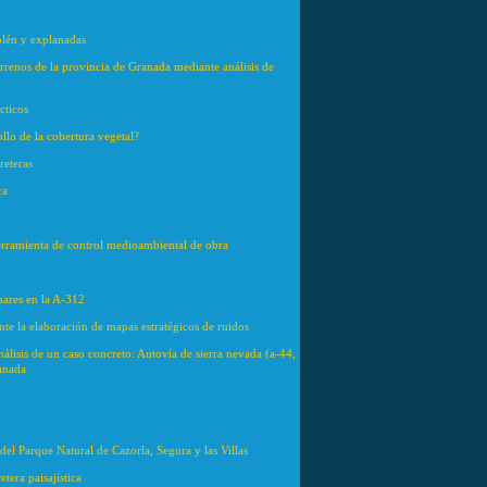
aplén y explanadas
rrenos de la provincia de Granada mediante análisis de
cticos
ollo de la cobertura vegetal?
reteras
ca
herramienta de control medioambiental de obra
nares en la A-312
nte la elaboración de mapas estratégicos de ruidos
nálisis de un caso concreto: Autovía de sierra nevada (a-44,
ranada
 del Parque Natural de Cazorla, Segura y las Villas
tera paisajística