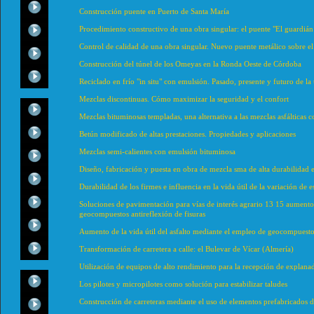
Construcción puente en Puerto de Santa María
Procedimiento constructivo de una obra singular: el puente "El guardián d
Control de calidad de una obra singular. Nuevo puente metálico sobre el
Construcción del túnel de los Omeyas en la Ronda Oeste de Córdoba
Reciclado en frío "in situ" con emulsión. Pasado, presente y futuro de la 
Mezclas discontinuas. Cómo maximizar la seguridad y el confort
Mezclas bituminosas templadas, una alternativa a las mezclas asfálticas 
Betún modificado de altas prestaciones. Propiedades y aplicaciones
Mezclas semi-calientes con emulsión bituminosa
Diseño, fabricación y puesta en obra de mezcla sma de alta durabilidad 
Durabilidad de los firmes e influencia en la vida útil de la variación de 
Soluciones de pavimentación para vías de interés agrario 13 15 aumento d
geocompuestos antireflexión de fisuras
Aumento de la vida útil del asfalto mediante el empleo de geocompuestos
Transformación de carretera a calle: el Bulevar de Vícar (Almería)
Utilización de equipos de alto rendimiento para la recepción de explanad
Los pilotes y micropilotes como solución para estabilizar taludes
Construcción de carreteras mediante el uso de elementos prefabricados