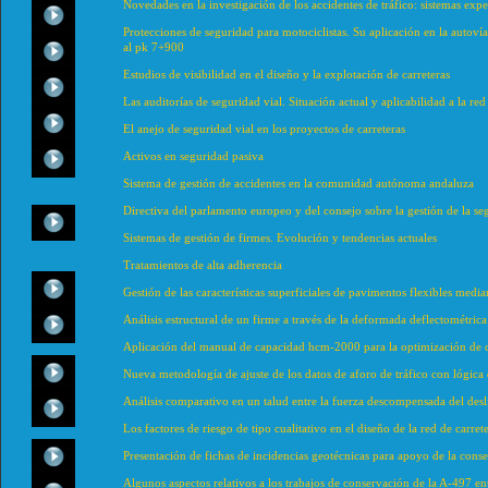
Novedades en la investigación de los accidentes de tráfico: sistemas expe
Protecciones de seguridad para motociclistas. Su aplicación en la autoví
al pk 7+900
Estudios de visibilidad en el diseño y la explotación de carreteras
Las auditorías de seguridad vial. Situación actual y aplicabilidad a la red
El anejo de seguridad vial en los proyectos de carreteras
Activos en seguridad pasiva
Sistema de gestión de accidentes en la comunidad autónoma andaluza
Directiva del parlamento europeo y del consejo sobre la gestión de la se
Sistemas de gestión de firmes. Evolución y tendencias actuales
Tratamientos de alta adherencia
Gestión de las características superficiales de pavimentos flexibles medi
Análisis estructural de un firme a través de la deformada deflectométric
Aplicación del manual de capacidad hcm-2000 para la optimización de c
Nueva metodología de ajuste de los datos de aforo de tráfico con lógica 
Análisis comparativo en un talud entre la fuerza descompensada del desl
Los factores de riesgo de tipo cualitativo en el diseño de la red de carre
Presentación de fichas de incidencias geotécnicas para apoyo de la conse
Algunos aspectos relativos a los trabajos de conservación de la A-497 