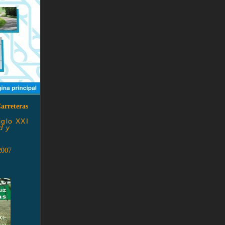
arreteras
iglo XXI
d y
2007