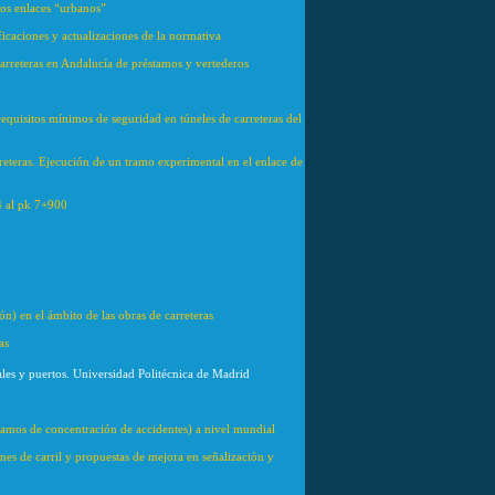
los enlaces “urbanos”
icaciones y actualizaciones de la normativa
carreteras en Andalucía de préstamos y vertederos
quisitos mínimos de seguridad en túneles de carreteras del
rreteras. Ejecución de un tramo experimental en el enlace de
4 al pk 7+900
n) en el ámbito de las obras de carreteras
as
nales y puertos. Universidad Politécnica de Madrid
ramos de concentración de accidentes) a nivel mundial
ones de carril y propuestas de mejora en señalización y