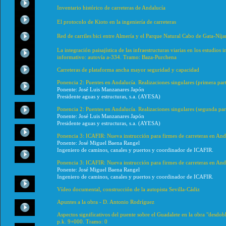
Inventario histórico de carreteras de Andalucía
El protocolo de Kioto en la ingeniería de carreteras
Red de carriles bici entre Almería y el Parque Natural Cabo de Gata-Níja
La integración paisajística de las infraestructuras viarias en los estudio
informativo: autovía a-334. Tramo: Baza-Purchena
Carreteras de plataforma ancha mayor seguridad y capacidad
Ponencia 2: Puentes en Andalucía. Realizaciones singulares (primera par
Ponente: José Luis Manzanares Japón
Presidente aguas y estructuras, s.a. (AYESA)
Ponencia 2: Puentes en Andalucía. Realizaciones singulares (segunda par
Ponente: José Luis Manzanares Japón
Presidente aguas y estructuras, s.a. (AYESA)
Ponencia 3: ICAFIR: Nueva instrucción para firmes de carreteras en And
Ponente: José Miguel Baena Rangel
Ingeniero de caminos, canales y puertos y coordinador de ICAFIR.
Ponencia 3: ICAFIR: Nueva instrucción para firmes de carreteras en An
Ponente: José Miguel Baena Rangel
Ingeniero de caminos, canales y puertos y coordinador de ICAFIR.
Vídeo documental, construcción de la autopista Sevilla-Cádiz
Apuntes a la obra - D. Antonio Rodríguez
Aspectos significativos del puente sobre el Guadalete en la obra "desdob
p.k. 9+000. Tramo: 0