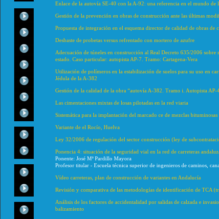
Enlace de la autovía SE-40 con la A-92: una referencia en el mundo de 
Gestión de la prevención en obras de construcción ante las últimas modif
Propuesta de integración en el esquema director de calidad de obras de 
Desbaste de probetas versus refrentado con mortero de azufre
Adecuación de túneles en construcción al Real Decreto 635/2006 sobre re
estado. Caso particular: autopista AP-7. Tramo: Cartagena-Vera
Utilización de polímeros en la estabilización de suelos para su uso en ca
Jédula de la A-382
Gestión de la calidad de la obra “autovía A-382. Tramo i. Autopista AP-
Las cimentaciones mixtas de losas pilotadas en la red viaria
Sistemática para la implantación del marcado ce de mezclas bituminosas
Variante de el Rocío, Huelva
Ley 32/2006 de regulación del sector construcción (ley de subcontratació
Ponencia 4: situación de la seguridad vial en la red de carreteras andaluz
Ponente: José Mª Pardillo Mayora
Profesor titular - Escuela técnica superior de ingenieros de caminos, ca
Vídeo carreteras, plan de construcción de variantes en Andalucía
Revisión y comparativa de las metodologías de identificación de TCA (t
Análisis de los factores de accidentalidad por salidas de calzada e invasi
balizamiento