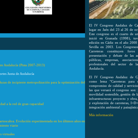
El IV Congreso Andaluz de Car
lugar en Jaén del 23 al 26 de o
Este congreso es el cuarto de u
inició en Granada (1998), tu
edición en Cádiz en el año 2000 
Sevilla en 2003. Los Congreso
Carreteras constituyen foros
presentación y debate de las ad
públicas, empresas, asociacio
profesionales del sector de l
e en Andalucía (Pista 2007-2013)
Andalucía.
ortes Junta de Andalucía
El IV Congreso Andaluz de Car
como lema “Carreteras para 
aluzas de incipiente metropolización para la optimización del
compromiso de calidad y servicio
las que versará el congreso son: 
movilidad sostenible, gestión de l
infraestructuras: proyecto y obra,
y explotación de carreteras, I+D+i
idad a la red de gran capacidad
integración ambiental y paisajístic
Más información
artoscabra. Evolución experimentada en los últimos años en
miento viario
s virtuales