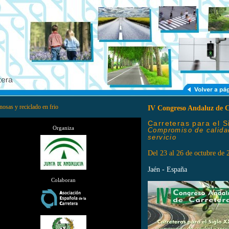
osas y reciclado en frio
IV Congreso Andaluz de C
Carreteras para el S
Organiza
Compromiso de calida
servicio
Del 23 al 26 de octubre de 
Jaén - España
Colaboran