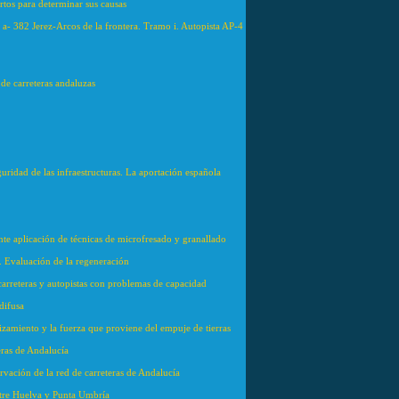
rtos para determinar sus causas
a a- 382 Jerez-Arcos de la frontera. Tramo i. Autopista AP-4
 de carreteras andaluzas
guridad de las infraestructuras. La aportación española
ante aplicación de técnicas de microfresado y granallado
a. Evaluación de la regeneración
arreteras y autopistas con problemas de capacidad
difusa
izamiento y la fuerza que proviene del empuje de tierras
teras de Andalucía
rvación de la red de carreteras de Andalucía
entre Huelva y Punta Umbría