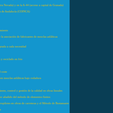
erra Nevada) y en la A-44 (acceso a capital de Granada)
eras de Andalucía (COINCA)
imiento
la asociación de fabricantes de mezclas asfálticas
ptada a cada necesidad
y reciclado en frio
 coste
en mezclas asfálticas bajo rodadura
nto, control y gestión de la calidad en obras lineales
alor añadido del método de elementos finitos
cropilotes en obras de carreteras y el Método de Bustamante
e