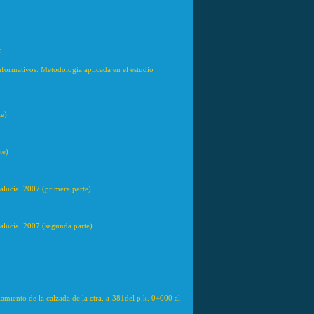
r
s informativos. Metodología aplicada en el estudio
te)
te)
alucía. 2007 (primera parte)
dalucía. 2007 (segunda parte)
lamiento de la calzada de la ctra. a-381del p.k. 0+000 al