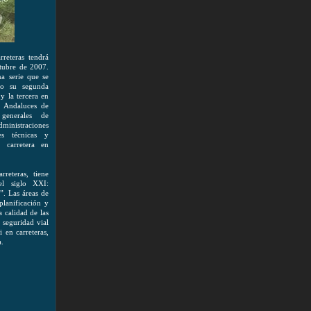
reteras tendrá
ctubre de 2007.
na serie que se
vo su segunda
y la tercera en
s Andaluces de
 generales de
ministraciones
nes técnicas y
a carretera en
reteras, tiene
el siglo XXI:
”. Las áreas de
planificación y
a calidad de las
 seguridad vial
 en carreteras,
a.