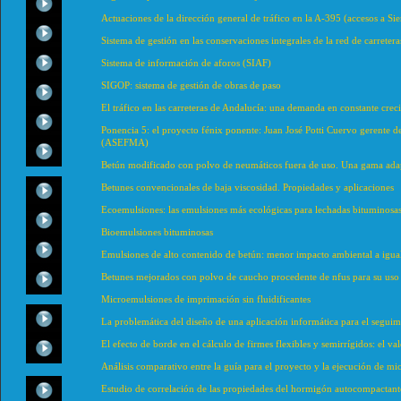
Actuaciones de la dirección general de tráfico en la A-395 (accesos a Si
Sistema de gestión en las conservaciones integrales de la red de carret
Sistema de información de aforos (SIAF)
SIGOP: sistema de gestión de obras de paso
El tráfico en las carreteras de Andalucía: una demanda en constante crec
Ponencia 5: el proyecto fénix ponente: Juan José Potti Cuervo gerente de 
(ASEFMA)
Betún modificado con polvo de neumáticos fuera de uso. Una gama ada
Betunes convencionales de baja viscosidad. Propiedades y aplicaciones
Ecoemulsiones: las emulsiones más ecológicas para lechadas bituminosas 
Bioemulsiones bituminosas
Emulsiones de alto contenido de betún: menor impacto ambiental a igual
Betunes mejorados con polvo de caucho procedente de nfus para su uso 
Microemulsiones de imprimación sin fluidificantes
La problemática del diseño de una aplicación informática para el seguimie
El efecto de borde en el cálculo de firmes flexibles y semirrígidos: el v
Análisis comparativo entre la guía para el proyecto y la ejecución de mi
Estudio de correlación de las propiedades del hormigón autocompactant