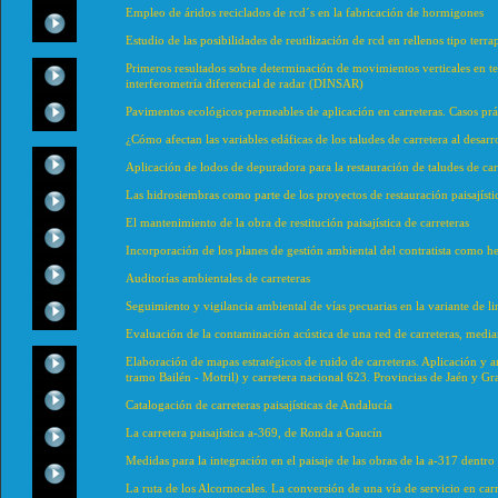
Empleo de áridos reciclados de rcd´s en la fabricación de hormigones
Estudio de las posibilidades de reutilización de rcd en rellenos tipo terr
Primeros resultados sobre determinación de movimientos verticales en te
interferometría diferencial de radar (DINSAR)
Pavimentos ecológicos permeables de aplicación en carreteras. Casos prá
¿Cómo afectan las variables edáficas de los taludes de carretera al desarr
Aplicación de lodos de depuradora para la restauración de taludes de car
Las hidrosiembras como parte de los proyectos de restauración paisajísti
El mantenimiento de la obra de restitución paisajística de carreteras
Incorporación de los planes de gestión ambiental del contratista como 
Auditorías ambientales de carreteras
Seguimiento y vigilancia ambiental de vías pecuarias en la variante de li
Evaluación de la contaminación acústica de una red de carreteras, media
Elaboración de mapas estratégicos de ruido de carreteras. Aplicación y a
tramo Bailén - Motril) y carretera nacional 623. Provincias de Jaén y G
Catalogación de carreteras paisajísticas de Andalucía
La carretera paisajística a-369, de Ronda a Gaucín
Medidas para la integración en el paisaje de las obras de la a-317 dentro
La ruta de los Alcornocales. La conversión de una vía de servicio en carre