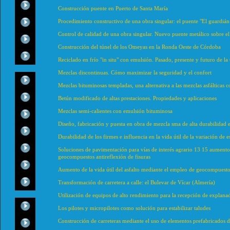
Construcción puente en Puerto de Santa María
Procedimiento constructivo de una obra singular: el puente "El guardián d
Control de calidad de una obra singular. Nuevo puente metálico sobre el
Construcción del túnel de los Omeyas en la Ronda Oeste de Córdoba
Reciclado en frío "in situ" con emulsión. Pasado, presente y futuro de la 
Mezclas discontinuas. Cómo maximizar la seguridad y el confort
Mezclas bituminosas templadas, una alternativa a las mezclas asfálticas 
Betún modificado de altas prestaciones. Propiedades y aplicaciones
Mezclas semi-calientes con emulsión bituminosa
Diseño, fabricación y puesta en obra de mezcla sma de alta durabilidad 
Durabilidad de los firmes e influencia en la vida útil de la variación de 
Soluciones de pavimentación para vías de interés agrario 13 15 aumento d
geocompuestos antireflexión de fisuras
Aumento de la vida útil del asfalto mediante el empleo de geocompuestos
Transformación de carretera a calle: el Bulevar de Vícar (Almería)
Utilización de equipos de alto rendimiento para la recepción de explanad
Los pilotes y micropilotes como solución para estabilizar taludes
Construcción de carreteras mediante el uso de elementos prefabricados