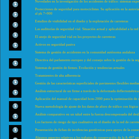
Novedades en la investigación de los accidentes de tráfico: sistemas expe
Protecciones de seguridad para motociclistas. Su aplicación en la autoví
al pk 7+900
Estudios de visibilidad en el diseño y la explotación de carreteras
Las auditorías de seguridad vial. Situación actual y aplicabilidad a la red
El anejo de seguridad vial en los proyectos de carreteras
Activos en seguridad pasiva
Sistema de gestión de accidentes en la comunidad autónoma andaluza
Directiva del parlamento europeo y del consejo sobre la gestión de la se
Sistemas de gestión de firmes. Evolución y tendencias actuales
Tratamientos de alta adherencia
Gestión de las características superficiales de pavimentos flexibles medi
Análisis estructural de un firme a través de la deformada deflectométric
Aplicación del manual de capacidad hcm-2000 para la optimización de c
Nueva metodología de ajuste de los datos de aforo de tráfico con lógica 
Análisis comparativo en un talud entre la fuerza descompensada del desl
Los factores de riesgo de tipo cualitativo en el diseño de la red de carre
Presentación de fichas de incidencias geotécnicas para apoyo de la conse
Algunos aspectos relativos a los trabajos de conservación de la A-497 