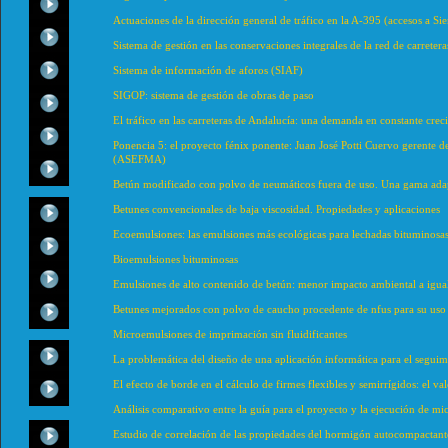
Actuaciones de la dirección general de tráfico en la A-395 (accesos a Si
Sistema de gestión en las conservaciones integrales de la red de carret
Sistema de información de aforos (SIAF)
SIGOP: sistema de gestión de obras de paso
El tráfico en las carreteras de Andalucía: una demanda en constante crec
Ponencia 5: el proyecto fénix ponente: Juan José Potti Cuervo gerente de 
(ASEFMA)
Betún modificado con polvo de neumáticos fuera de uso. Una gama ada
Betunes convencionales de baja viscosidad. Propiedades y aplicaciones
Ecoemulsiones: las emulsiones más ecológicas para lechadas bituminosas 
Bioemulsiones bituminosas
Emulsiones de alto contenido de betún: menor impacto ambiental a igual
Betunes mejorados con polvo de caucho procedente de nfus para su uso 
Microemulsiones de imprimación sin fluidificantes
La problemática del diseño de una aplicación informática para el seguimie
El efecto de borde en el cálculo de firmes flexibles y semirrígidos: el v
Análisis comparativo entre la guía para el proyecto y la ejecución de mi
Estudio de correlación de las propiedades del hormigón autocompactant