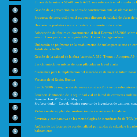
Enlace de la autovía SE-40 con la A-92: una referencia en el mundo de 
Gestión de la prevención en obras de construcción ante las últimas modif
Propuesta de integración en el esquema director de calidad de obras de 
Desbaste de probetas versus refrentado con mortero de azufre
Adecuación de túneles en construcción al Real Decreto 635/2006 sobre re
estado. Caso particular: autopista AP-7. Tramo: Cartagena-Vera
Utilización de polímeros en la estabilización de suelos para su uso en ca
Jédula de la A-382
Gestión de la calidad de la obra “autovía A-382. Tramo i. Autopista AP-
Las cimentaciones mixtas de losas pilotadas en la red viaria
Sistemática para la implantación del marcado ce de mezclas bituminosas
Variante de el Rocío, Huelva
Ley 32/2006 de regulación del sector construcción (ley de subcontratació
Ponencia 4: situación de la seguridad vial en la red de carreteras andaluz
Ponente: José Mª Pardillo Mayora
Profesor titular - Escuela técnica superior de ingenieros de caminos, ca
Vídeo carreteras, plan de construcción de variantes en Andalucía
Revisión y comparativa de las metodologías de identificación de TCA (t
Análisis de los factores de accidentalidad por salidas de calzada e invasi
balizamiento