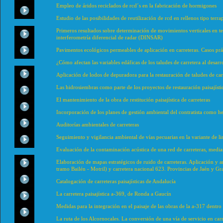
Empleo de áridos reciclados de rcd´s en la fabricación de hormigones
Estudio de las posibilidades de reutilización de rcd en rellenos tipo terr
Primeros resultados sobre determinación de movimientos verticales en te
interferometría diferencial de radar (DINSAR)
Pavimentos ecológicos permeables de aplicación en carreteras. Casos prá
¿Cómo afectan las variables edáficas de los taludes de carretera al desarr
Aplicación de lodos de depuradora para la restauración de taludes de car
Las hidrosiembras como parte de los proyectos de restauración paisajísti
El mantenimiento de la obra de restitución paisajística de carreteras
Incorporación de los planes de gestión ambiental del contratista como 
Auditorías ambientales de carreteras
Seguimiento y vigilancia ambiental de vías pecuarias en la variante de li
Evaluación de la contaminación acústica de una red de carreteras, media
Elaboración de mapas estratégicos de ruido de carreteras. Aplicación y a
tramo Bailén - Motril) y carretera nacional 623. Provincias de Jaén y G
Catalogación de carreteras paisajísticas de Andalucía
La carretera paisajística a-369, de Ronda a Gaucín
Medidas para la integración en el paisaje de las obras de la a-317 dentro
La ruta de los Alcornocales. La conversión de una vía de servicio en carre