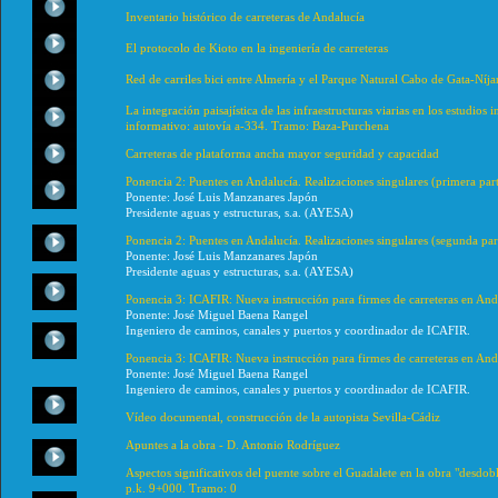
Inventario histórico de carreteras de Andalucía
El protocolo de Kioto en la ingeniería de carreteras
Red de carriles bici entre Almería y el Parque Natural Cabo de Gata-Níja
La integración paisajística de las infraestructuras viarias en los estudio
informativo: autovía a-334. Tramo: Baza-Purchena
Carreteras de plataforma ancha mayor seguridad y capacidad
Ponencia 2: Puentes en Andalucía. Realizaciones singulares (primera par
Ponente: José Luis Manzanares Japón
Presidente aguas y estructuras, s.a. (AYESA)
Ponencia 2: Puentes en Andalucía. Realizaciones singulares (segunda par
Ponente: José Luis Manzanares Japón
Presidente aguas y estructuras, s.a. (AYESA)
Ponencia 3: ICAFIR: Nueva instrucción para firmes de carreteras en And
Ponente: José Miguel Baena Rangel
Ingeniero de caminos, canales y puertos y coordinador de ICAFIR.
Ponencia 3: ICAFIR: Nueva instrucción para firmes de carreteras en An
Ponente: José Miguel Baena Rangel
Ingeniero de caminos, canales y puertos y coordinador de ICAFIR.
Vídeo documental, construcción de la autopista Sevilla-Cádiz
Apuntes a la obra - D. Antonio Rodríguez
Aspectos significativos del puente sobre el Guadalete en la obra "desdob
p.k. 9+000. Tramo: 0