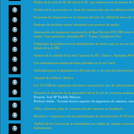
Enlace de la autovía SE-40 con la A-92: una referencia en el mundo de 
Gestión de la prevención en obras de construcción ante las últimas modif
Propuesta de integración en el esquema director de calidad de obras de 
Desbaste de probetas versus refrentado con mortero de azufre
Adecuación de túneles en construcción al Real Decreto 635/2006 sobre re
estado. Caso particular: autopista AP-7. Tramo: Cartagena-Vera
Utilización de polímeros en la estabilización de suelos para su uso en ca
Jédula de la A-382
Gestión de la calidad de la obra “autovía A-382. Tramo i. Autopista AP-
Las cimentaciones mixtas de losas pilotadas en la red viaria
Sistemática para la implantación del marcado ce de mezclas bituminosas
Variante de el Rocío, Huelva
Ley 32/2006 de regulación del sector construcción (ley de subcontratació
Ponencia 4: situación de la seguridad vial en la red de carreteras andaluz
Ponente: José Mª Pardillo Mayora
Profesor titular - Escuela técnica superior de ingenieros de caminos, ca
Vídeo carreteras, plan de construcción de variantes en Andalucía
Revisión y comparativa de las metodologías de identificación de TCA (t
Análisis de los factores de accidentalidad por salidas de calzada e invasi
balizamiento