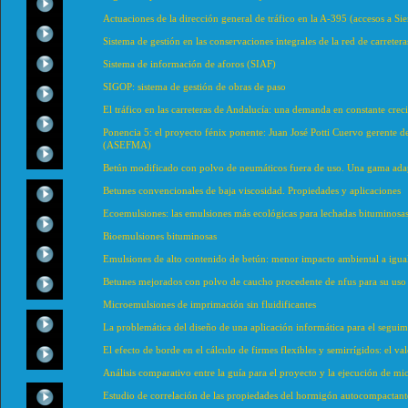
Actuaciones de la dirección general de tráfico en la A-395 (accesos a Si
Sistema de gestión en las conservaciones integrales de la red de carret
Sistema de información de aforos (SIAF)
SIGOP: sistema de gestión de obras de paso
El tráfico en las carreteras de Andalucía: una demanda en constante crec
Ponencia 5: el proyecto fénix ponente: Juan José Potti Cuervo gerente de 
(ASEFMA)
Betún modificado con polvo de neumáticos fuera de uso. Una gama ada
Betunes convencionales de baja viscosidad. Propiedades y aplicaciones
Ecoemulsiones: las emulsiones más ecológicas para lechadas bituminosas 
Bioemulsiones bituminosas
Emulsiones de alto contenido de betún: menor impacto ambiental a igual
Betunes mejorados con polvo de caucho procedente de nfus para su uso 
Microemulsiones de imprimación sin fluidificantes
La problemática del diseño de una aplicación informática para el seguimie
El efecto de borde en el cálculo de firmes flexibles y semirrígidos: el v
Análisis comparativo entre la guía para el proyecto y la ejecución de mi
Estudio de correlación de las propiedades del hormigón autocompactant