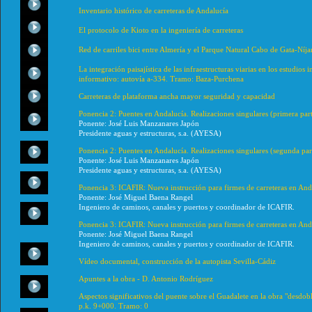
Inventario histórico de carreteras de Andalucía
El protocolo de Kioto en la ingeniería de carreteras
Red de carriles bici entre Almería y el Parque Natural Cabo de Gata-Níja
La integración paisajística de las infraestructuras viarias en los estudio
informativo: autovía a-334. Tramo: Baza-Purchena
Carreteras de plataforma ancha mayor seguridad y capacidad
Ponencia 2: Puentes en Andalucía. Realizaciones singulares (primera par
Ponente: José Luis Manzanares Japón
Presidente aguas y estructuras, s.a. (AYESA)
Ponencia 2: Puentes en Andalucía. Realizaciones singulares (segunda par
Ponente: José Luis Manzanares Japón
Presidente aguas y estructuras, s.a. (AYESA)
Ponencia 3: ICAFIR: Nueva instrucción para firmes de carreteras en And
Ponente: José Miguel Baena Rangel
Ingeniero de caminos, canales y puertos y coordinador de ICAFIR.
Ponencia 3: ICAFIR: Nueva instrucción para firmes de carreteras en An
Ponente: José Miguel Baena Rangel
Ingeniero de caminos, canales y puertos y coordinador de ICAFIR.
Vídeo documental, construcción de la autopista Sevilla-Cádiz
Apuntes a la obra - D. Antonio Rodríguez
Aspectos significativos del puente sobre el Guadalete en la obra "desdob
p.k. 9+000. Tramo: 0