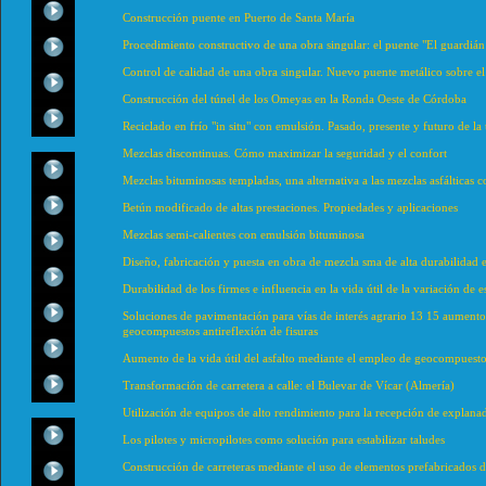
Construcción puente en Puerto de Santa María
Procedimiento constructivo de una obra singular: el puente "El guardián d
Control de calidad de una obra singular. Nuevo puente metálico sobre el
Construcción del túnel de los Omeyas en la Ronda Oeste de Córdoba
Reciclado en frío "in situ" con emulsión. Pasado, presente y futuro de la 
Mezclas discontinuas. Cómo maximizar la seguridad y el confort
Mezclas bituminosas templadas, una alternativa a las mezclas asfálticas 
Betún modificado de altas prestaciones. Propiedades y aplicaciones
Mezclas semi-calientes con emulsión bituminosa
Diseño, fabricación y puesta en obra de mezcla sma de alta durabilidad 
Durabilidad de los firmes e influencia en la vida útil de la variación de 
Soluciones de pavimentación para vías de interés agrario 13 15 aumento d
geocompuestos antireflexión de fisuras
Aumento de la vida útil del asfalto mediante el empleo de geocompuestos
Transformación de carretera a calle: el Bulevar de Vícar (Almería)
Utilización de equipos de alto rendimiento para la recepción de explanad
Los pilotes y micropilotes como solución para estabilizar taludes
Construcción de carreteras mediante el uso de elementos prefabricados