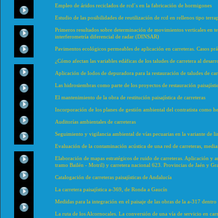
Empleo de áridos reciclados de rcd´s en la fabricación de hormigones
Estudio de las posibilidades de reutilización de rcd en rellenos tipo terr
Primeros resultados sobre determinación de movimientos verticales en te
interferometría diferencial de radar (DINSAR)
Pavimentos ecológicos permeables de aplicación en carreteras. Casos prá
¿Cómo afectan las variables edáficas de los taludes de carretera al desarr
Aplicación de lodos de depuradora para la restauración de taludes de car
Las hidrosiembras como parte de los proyectos de restauración paisajísti
El mantenimiento de la obra de restitución paisajística de carreteras
Incorporación de los planes de gestión ambiental del contratista como 
Auditorías ambientales de carreteras
Seguimiento y vigilancia ambiental de vías pecuarias en la variante de li
Evaluación de la contaminación acústica de una red de carreteras, media
Elaboración de mapas estratégicos de ruido de carreteras. Aplicación y a
tramo Bailén - Motril) y carretera nacional 623. Provincias de Jaén y G
Catalogación de carreteras paisajísticas de Andalucía
La carretera paisajística a-369, de Ronda a Gaucín
Medidas para la integración en el paisaje de las obras de la a-317 dentro
La ruta de los Alcornocales. La conversión de una vía de servicio en carre