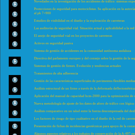
Novedades en la investigación de los accidentes de tráfico: sistemas expe
Protecciones de seguridad para motociclistas. Su aplicación en la autoví
al pk 7+900
Estudios de visibilidad en el diseño y la explotación de carreteras
Las auditorías de seguridad vial. Situación actual y aplicabilidad a la red
El anejo de seguridad vial en los proyectos de carreteras
Activos en seguridad pasiva
Sistema de gestión de accidentes en la comunidad autónoma andaluza
Directiva del parlamento europeo y del consejo sobre la gestión de la se
Sistemas de gestión de firmes. Evolución y tendencias actuales
Tratamientos de alta adherencia
Gestión de las características superficiales de pavimentos flexibles medi
Análisis estructural de un firme a través de la deformada deflectométric
Aplicación del manual de capacidad hcm-2000 para la optimización de c
Nueva metodología de ajuste de los datos de aforo de tráfico con lógica 
Análisis comparativo en un talud entre la fuerza descompensada del desl
Los factores de riesgo de tipo cualitativo en el diseño de la red de carre
Presentación de fichas de incidencias geotécnicas para apoyo de la conse
Algunos aspectos relativos a los trabajos de conservación de la A-497 