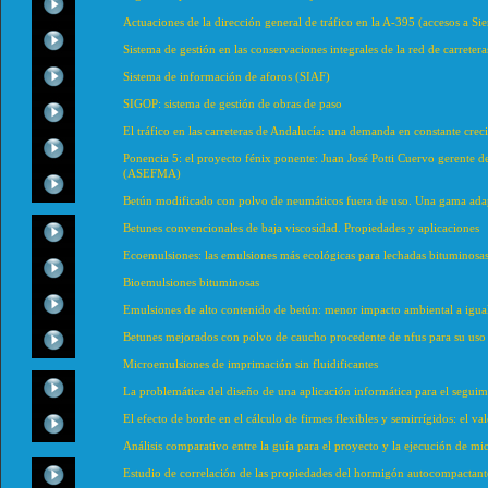
Actuaciones de la dirección general de tráfico en la A-395 (accesos a Si
Sistema de gestión en las conservaciones integrales de la red de carret
Sistema de información de aforos (SIAF)
SIGOP: sistema de gestión de obras de paso
El tráfico en las carreteras de Andalucía: una demanda en constante crec
Ponencia 5: el proyecto fénix ponente: Juan José Potti Cuervo gerente de 
(ASEFMA)
Betún modificado con polvo de neumáticos fuera de uso. Una gama ada
Betunes convencionales de baja viscosidad. Propiedades y aplicaciones
Ecoemulsiones: las emulsiones más ecológicas para lechadas bituminosas 
Bioemulsiones bituminosas
Emulsiones de alto contenido de betún: menor impacto ambiental a igual
Betunes mejorados con polvo de caucho procedente de nfus para su uso 
Microemulsiones de imprimación sin fluidificantes
La problemática del diseño de una aplicación informática para el seguimie
El efecto de borde en el cálculo de firmes flexibles y semirrígidos: el v
Análisis comparativo entre la guía para el proyecto y la ejecución de mi
Estudio de correlación de las propiedades del hormigón autocompactant