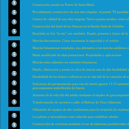
Construcción puente en Puerto de Santa María
Procedimiento constructivo de una obra singular: el puente "El guardián d
Control de calidad de una obra singular. Nuevo puente metálico sobre el
Construcción del túnel de los Omeyas en la Ronda Oeste de Córdoba
Reciclado en frío "in situ" con emulsión. Pasado, presente y futuro de la 
Mezclas discontinuas. Cómo maximizar la seguridad y el confort
Mezclas bituminosas templadas, una alternativa a las mezclas asfálticas 
Betún modificado de altas prestaciones. Propiedades y aplicaciones
Mezclas semi-calientes con emulsión bituminosa
Diseño, fabricación y puesta en obra de mezcla sma de alta durabilidad 
Durabilidad de los firmes e influencia en la vida útil de la variación de 
Soluciones de pavimentación para vías de interés agrario 13 15 aumento d
geocompuestos antireflexión de fisuras
Aumento de la vida útil del asfalto mediante el empleo de geocompuestos
Transformación de carretera a calle: el Bulevar de Vícar (Almería)
Utilización de equipos de alto rendimiento para la recepción de explanad
Los pilotes y micropilotes como solución para estabilizar taludes
Construcción de carreteras mediante el uso de elementos prefabricados