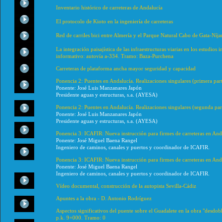
Inventario histórico de carreteras de Andalucía
El protocolo de Kioto en la ingeniería de carreteras
Red de carriles bici entre Almería y el Parque Natural Cabo de Gata-Níja
La integración paisajística de las infraestructuras viarias en los estudio
informativo: autovía a-334. Tramo: Baza-Purchena
Carreteras de plataforma ancha mayor seguridad y capacidad
Ponencia 2: Puentes en Andalucía. Realizaciones singulares (primera par
Ponente: José Luis Manzanares Japón
Presidente aguas y estructuras, s.a. (AYESA)
Ponencia 2: Puentes en Andalucía. Realizaciones singulares (segunda par
Ponente: José Luis Manzanares Japón
Presidente aguas y estructuras, s.a. (AYESA)
Ponencia 3: ICAFIR: Nueva instrucción para firmes de carreteras en And
Ponente: José Miguel Baena Rangel
Ingeniero de caminos, canales y puertos y coordinador de ICAFIR.
Ponencia 3: ICAFIR: Nueva instrucción para firmes de carreteras en An
Ponente: José Miguel Baena Rangel
Ingeniero de caminos, canales y puertos y coordinador de ICAFIR.
Vídeo documental, construcción de la autopista Sevilla-Cádiz
Apuntes a la obra - D. Antonio Rodríguez
Aspectos significativos del puente sobre el Guadalete en la obra "desdob
p.k. 9+000. Tramo: 0