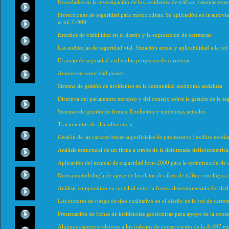
Novedades en la investigación de los accidentes de tráfico: sistemas expe
Protecciones de seguridad para motociclistas. Su aplicación en la autoví
al pk 7+900
Estudios de visibilidad en el diseño y la explotación de carreteras
Las auditorías de seguridad vial. Situación actual y aplicabilidad a la red
El anejo de seguridad vial en los proyectos de carreteras
Activos en seguridad pasiva
Sistema de gestión de accidentes en la comunidad autónoma andaluza
Directiva del parlamento europeo y del consejo sobre la gestión de la se
Sistemas de gestión de firmes. Evolución y tendencias actuales
Tratamientos de alta adherencia
Gestión de las características superficiales de pavimentos flexibles medi
Análisis estructural de un firme a través de la deformada deflectométric
Aplicación del manual de capacidad hcm-2000 para la optimización de c
Nueva metodología de ajuste de los datos de aforo de tráfico con lógica 
Análisis comparativo en un talud entre la fuerza descompensada del desl
Los factores de riesgo de tipo cualitativo en el diseño de la red de carre
Presentación de fichas de incidencias geotécnicas para apoyo de la conse
Algunos aspectos relativos a los trabajos de conservación de la A-497 