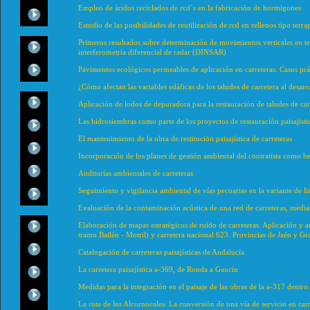
Empleo de áridos reciclados de rcd´s en la fabricación de hormigones
Estudio de las posibilidades de reutilización de rcd en rellenos tipo terr
Primeros resultados sobre determinación de movimientos verticales en te
interferometría diferencial de radar (DINSAR)
Pavimentos ecológicos permeables de aplicación en carreteras. Casos prá
¿Cómo afectan las variables edáficas de los taludes de carretera al desarr
Aplicación de lodos de depuradora para la restauración de taludes de car
Las hidrosiembras como parte de los proyectos de restauración paisajísti
El mantenimiento de la obra de restitución paisajística de carreteras
Incorporación de los planes de gestión ambiental del contratista como 
Auditorías ambientales de carreteras
Seguimiento y vigilancia ambiental de vías pecuarias en la variante de li
Evaluación de la contaminación acústica de una red de carreteras, media
Elaboración de mapas estratégicos de ruido de carreteras. Aplicación y a
tramo Bailén - Motril) y carretera nacional 623. Provincias de Jaén y G
Catalogación de carreteras paisajísticas de Andalucía
La carretera paisajística a-369, de Ronda a Gaucín
Medidas para la integración en el paisaje de las obras de la a-317 dentro
La ruta de los Alcornocales. La conversión de una vía de servicio en carre