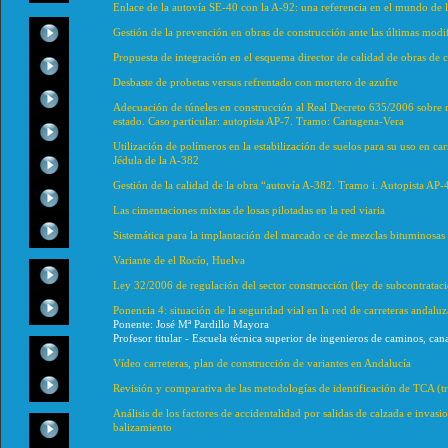
Enlace de la autovía SE-40 con la A-92: una referencia en el mundo de 
Gestión de la prevención en obras de construcción ante las últimas modif
Propuesta de integración en el esquema director de calidad de obras de 
Desbaste de probetas versus refrentado con mortero de azufre
Adecuación de túneles en construcción al Real Decreto 635/2006 sobre re
estado. Caso particular: autopista AP-7. Tramo: Cartagena-Vera
Utilización de polímeros en la estabilización de suelos para su uso en ca
Jédula de la A-382
Gestión de la calidad de la obra “autovía A-382. Tramo i. Autopista AP-
Las cimentaciones mixtas de losas pilotadas en la red viaria
Sistemática para la implantación del marcado ce de mezclas bituminosas
Variante de el Rocío, Huelva
Ley 32/2006 de regulación del sector construcción (ley de subcontratació
Ponencia 4: situación de la seguridad vial en la red de carreteras andaluz
Ponente: José Mª Pardillo Mayora
Profesor titular - Escuela técnica superior de ingenieros de caminos, ca
Vídeo carreteras, plan de construcción de variantes en Andalucía
Revisión y comparativa de las metodologías de identificación de TCA (t
Análisis de los factores de accidentalidad por salidas de calzada e invasi
balizamiento